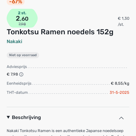
-67%
2 st.
2
,60
€ 1,30
7,98
/st.
Tonkotsu Ramen noedels 152g
Nakaki
Niet op voorraad
Adviesprijs
€ 7,98
Eenheidsprijs
€ 8,55/kg
THT-datum
31-5-2025
Beschrijving
Nakaki Tonkotsu Ramen is een authentieke Japanse noedelsoep