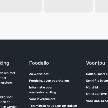
jking
Foodello
Voor jou
geleken met
Zo werkt het
Cadeaukaart 
onder
Foodello, even voorstellen
Schrijf je in v
 grotere
Informatie over
Word lid
voedselverspilling
Word een B2B-
ldig voor
Voor leveranciers
Voor UGC Crea
eden en
Ten minste houdbaar tot datum
unnen worden