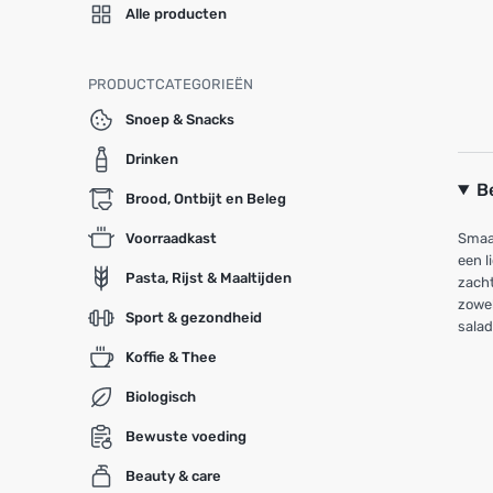
Alle producten
PRODUCTCATEGORIEËN
Snoep & Snacks
Drinken
B
Brood, Ontbijt en Beleg
Voorraadkast
Smaak
een l
Pasta, Rijst & Maaltijden
zacht
zowel
Sport & gezondheid
salad
Koffie & Thee
Biologisch
Bewuste voeding
Beauty & care