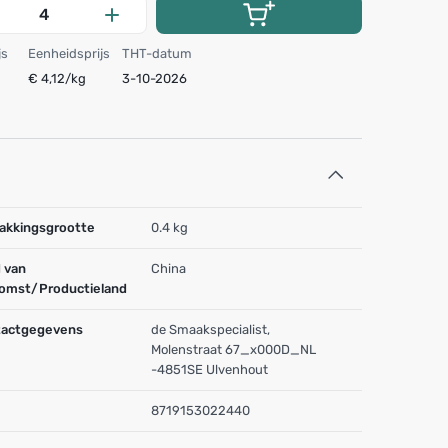
js
Eenheidsprijs
THT-datum
€ 4,12/kg
3-10-2026
akkingsgrootte
0.4 kg
 van
China
omst/Productieland
actgegevens
de Smaakspecialist,
Molenstraat 67_x000D_NL
-4851SE Ulvenhout
8719153022440