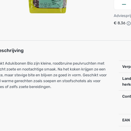
Adviespri
€ 8,36
eschrijving
t Adukibonen Bio zijn kleine, roodbruine peulvruchten met
Verp
icht zoete en nootachtige smaak. Na het koken krijgen ze een
e, maar stevige bite en blijven ze goed in vorm. Geschikt voor
Land
 warme gerechten zoals soepen en stoofschotels als voor
herk
es of zelfs zoete bereidingen.
Cont
EAN