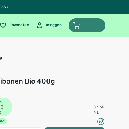
€35 ›
Favorieten
Inloggen
g
kibonen Bio 400g
t.
60
€ 1,65
6
/st.
aad