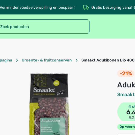
Verminder voedselverspilling en bespaar ›
Gratis bezorging vanaf 
pagina
Groente- & fruitconserven
Smaakt Adukibonen Bio 400
-21%
Adu
Smaakt
4 s
6
,
8,3
Op voorr