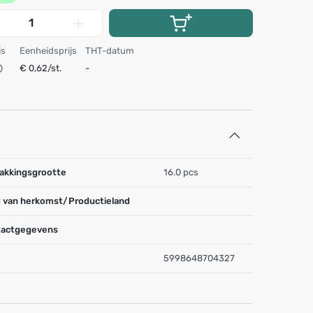
js
Eenheidsprijs
THT-datum
€ 0,62/st.
-
akkingsgrootte
16.0 pcs
 van herkomst/Productieland
actgegevens
5998648704327