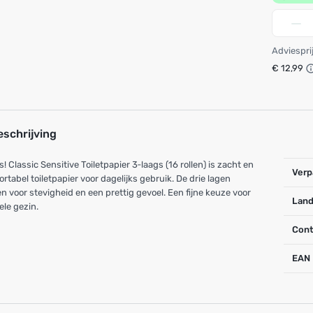
Adviespri
€ 12,99
eschrijving
! Classic Sensitive Toiletpapier 3‑laags (16 rollen) is zacht en
Verp
rtabel toiletpapier voor dagelijks gebruik. De drie lagen
n voor stevigheid en een prettig gevoel. Een fijne keuze voor
Land
ele gezin.
Cont
EAN