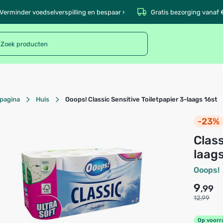
Verminder voedselverspilling en bespaar ›
Gratis bezorging vanaf 
pagina
Huis
Ooops! Classic Sensitive Toiletpapier 3-laags 16st
-23%
Classic Sensitive Toiletpapier 3-
laags
Ooops!
9
,99
12,99
Op voorr