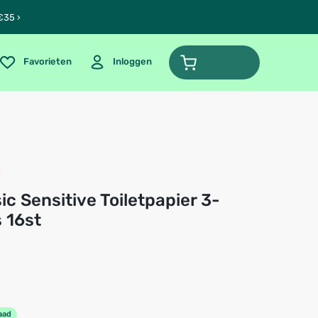
€35 ›
Favorieten
Inloggen
 16st
aad