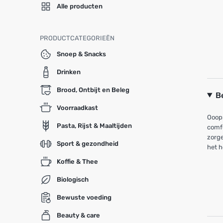
Alle producten
PRODUCTCATEGORIEËN
Snoep & Snacks
Drinken
Brood, Ontbijt en Beleg
B
Voorraadkast
Ooops
Pasta, Rijst & Maaltijden
comfo
zorge
Sport & gezondheid
het h
Koffie & Thee
Biologisch
Bewuste voeding
Beauty & care