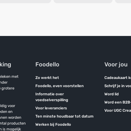
jking
Foodello
Voor jou
geleken met
Zo werkt het
Cadeaukaart 
onder
Foodello, even voorstellen
Schrijf je in v
 grotere
Informatie over
Word lid
voedselverspilling
Word een B2B-
ldig voor
Voor leveranciers
Voor UGC Crea
eden en
Ten minste houdbaar tot datum
unnen worden
antal producten
Werken bij Foodello
n is mogelijk