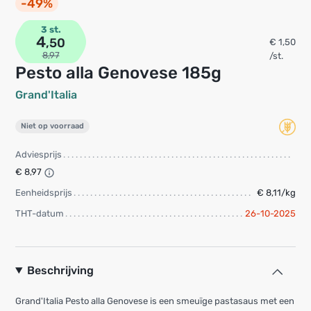
-49%
3 st.
4
,50
€ 1,50
8,97
/st.
Pesto alla Genovese 185g
Grand'Italia
Niet op voorraad
Adviesprijs
€ 8,97
Eenheidsprijs
€ 8,11/kg
THT-datum
26-10-2025
Beschrijving
Grand'Italia Pesto alla Genovese is een smeuïge pastasaus met een