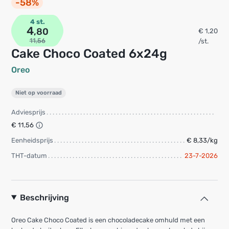
-58%
4 st.
4
,80
€ 1,20
11,56
/st.
Cake Choco Coated 6x24g
Oreo
Niet op voorraad
Adviesprijs
€ 11,56
Eenheidsprijs
€ 8,33/kg
THT-datum
23-7-2026
Beschrijving
Oreo Cake Choco Coated is een chocoladecake omhuld met een