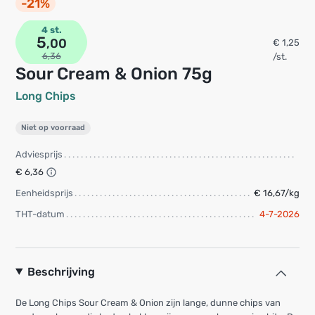
-21%
4 st.
5
,00
€ 1,25
6,36
/st.
Sour Cream & Onion 75g
Long Chips
Niet op voorraad
Adviesprijs
€ 6,36
Eenheidsprijs
€ 16,67/kg
THT-datum
4-7-2026
Beschrijving
De Long Chips Sour Cream & Onion zijn lange, dunne chips van