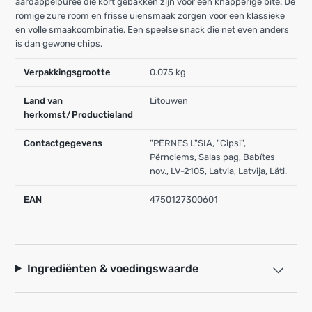
aardappelpuree die kort gebakken zijn voor een knapperige bite. De
romige zure room en frisse uiensmaak zorgen voor een klassieke
en volle smaakcombinatie. Een speelse snack die net even anders
is dan gewone chips.
Verpakkingsgrootte
0.075 kg
Land van
Litouwen
herkomst/Productieland
Contactgegevens
"PËRNES L"SIA, "Cipsi",
Përnciems, Salas pag, Babïtes
nov., LV-2105, Latvia, Latvija, Läti.
EAN
4750127300601
Ingrediënten & voedingswaarde