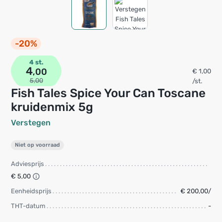
-20%
4 st.
4
,00
€ 1,00
5,00
/st.
Fish Tales Spice Your Can Toscane
kruidenmix 5g
Verstegen
Niet op voorraad
Adviesprijs
€ 5,00
Eenheidsprijs
€ 200,00/
THT-datum
-