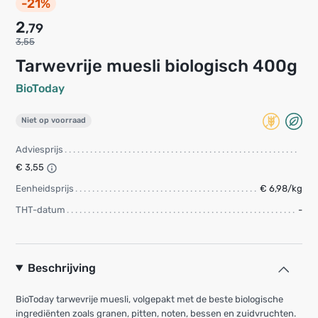
-21%
2
,79
3,55
tarwevrije muesli biologisch 400g
BioToday
Niet op voorraad
Adviesprijs
€ 3,55
Eenheidsprijs
€ 6,98/kg
THT-datum
-
Beschrijving
BioToday tarwevrije muesli, volgepakt met de beste biologische
ingrediënten zoals granen, pitten, noten, bessen en zuidvruchten.