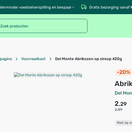
Verminder voedselverspilling en bespaar ›
Gratis bezorging vanaf 
pagina
Voorraadkast
Del Monte Abrikozen op siroop 420g
-20%
Abr
Del Mo
2
,29
2,89
Niet op 