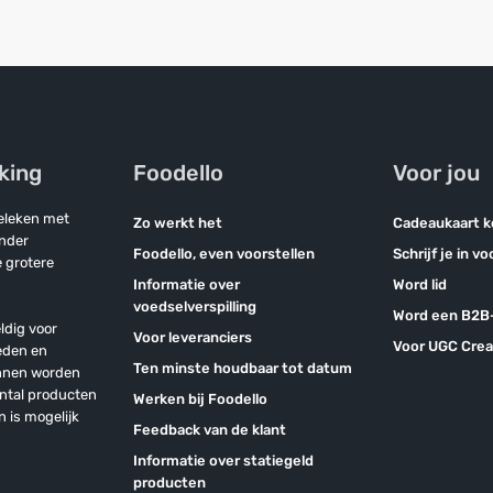
jking
Foodello
Voor jou
geleken met
Zo werkt het
Cadeaukaart 
onder
Foodello, even voorstellen
Schrijf je in v
 grotere
Informatie over
Word lid
voedselverspilling
Word een B2B-
ldig voor
Voor leveranciers
Voor UGC Crea
eden en
Ten minste houdbaar tot datum
unnen worden
antal producten
Werken bij Foodello
n is mogelijk
Feedback van de klant
Informatie over statiegeld
producten