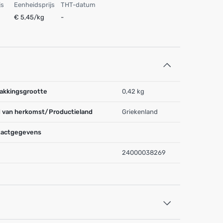
js
Eenheidsprijs
THT-datum
€ 5,45/kg
-
akkingsgrootte
0,42 kg
 van herkomst/Productieland
Griekenland
actgegevens
24000038269