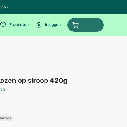
€35 ›
Favorieten
Inloggen
ikozen op siroop 420g
nte
voorraad