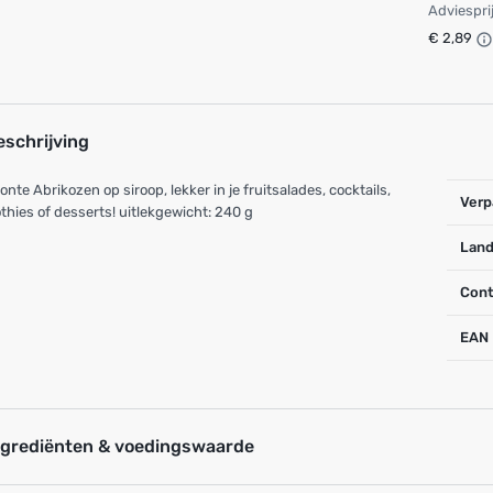
Adviespri
€ 2,89
eschrijving
onte Abrikozen op siroop, lekker in je fruitsalades, cocktails,
Verp
hies of desserts! uitlekgewicht: 240 g
Land
Cont
EAN
ngrediënten & voedingswaarde