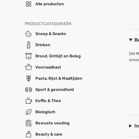
Alle producten
PRODUCTCATEGORIEËN
Snoep & Snacks
B
Drinken
Del M
Brood, Ontbijt en Beleg
smoot
Voorraadkast
Pasta, Rijst & Maaltijden
Sport & gezondheid
Koffie & Thee
Biologisch
Bewuste voeding
I
Beauty & care