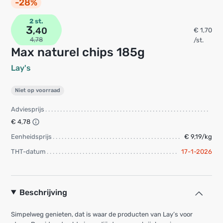
-28%
2 st.
3
,40
€ 1,70
4,78
/st.
Max naturel chips 185g
Lay's
Niet op voorraad
Adviesprijs
€ 4,78
Eenheidsprijs
€ 9,19/kg
THT-datum
17-1-2026
Beschrijving
Simpelweg genieten, dat is waar de producten van Lay’s voor