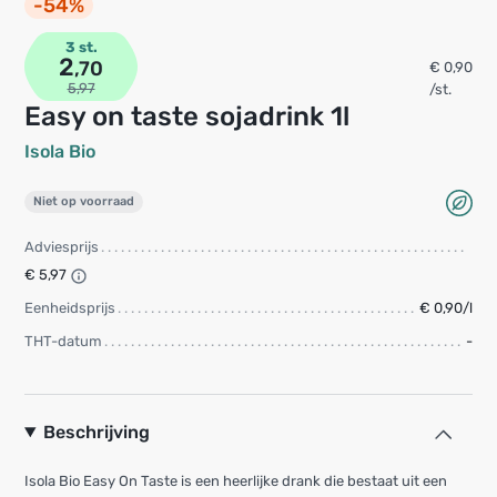
-54%
3 st.
2
,70
€ 0,90
5,97
/st.
Easy on taste sojadrink 1l
Isola Bio
Niet op voorraad
Adviesprijs
€ 5,97
Eenheidsprijs
€ 0,90/l
THT-datum
-
Beschrijving
Isola Bio Easy On Taste is een heerlijke drank die bestaat uit een