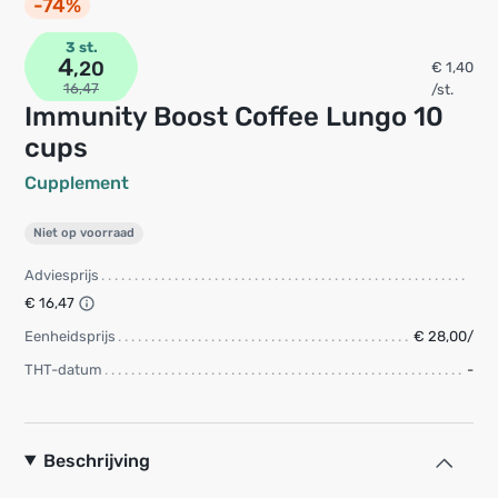
-74%
3 st.
4
,20
€ 1,40
16,47
/st.
Immunity Boost Coffee Lungo 10
cups
Cupplement
Niet op voorraad
Adviesprijs
€ 16,47
Eenheidsprijs
€ 28,00/
THT-datum
-
Beschrijving