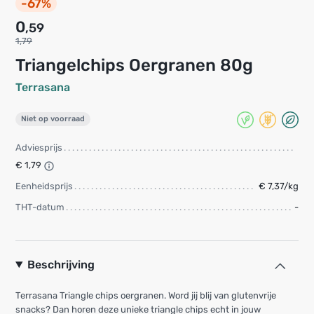
-67%
0
,59
1,79
Triangelchips Oergranen 80g
Terrasana
Niet op voorraad
Adviesprijs
€ 1,79
Eenheidsprijs
€ 7,37/kg
THT-datum
-
Beschrijving
Terrasana Triangle chips oergranen. Word jij blij van glutenvrije
snacks? Dan horen deze unieke triangle chips echt in jouw