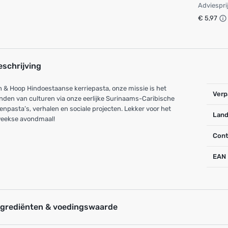
Adviespri
€ 5,97
eschrijving
 & Hoop Hindoestaanse kerriepasta, onze missie is het
Verp
nden van culturen via onze eerlijke Surinaams-Caribische
enpasta’s, verhalen en sociale projecten. Lekker voor het
Land
eekse avondmaal!
Cont
EAN
ngrediënten & voedingswaarde