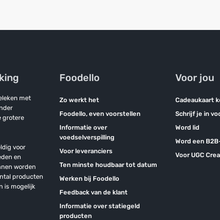
jking
Foodello
Voor jou
geleken met
Zo werkt het
Cadeaukaart 
onder
Foodello, even voorstellen
Schrijf je in v
 grotere
Informatie over
Word lid
voedselverspilling
Word een B2B-
ldig voor
Voor leveranciers
Voor UGC Crea
eden en
Ten minste houdbaar tot datum
unnen worden
antal producten
Werken bij Foodello
n is mogelijk
Feedback van de klant
Informatie over statiegeld
producten