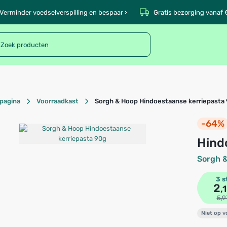
Verminder voedselverspilling en bespaar ›
Gratis bezorging vanaf 
pagina
Voorraadkast
Sorgh & Hoop Hindoestaanse kerriepasta
-64%
Hin
Sorgh 
3 s
2
,
5,9
Niet op 