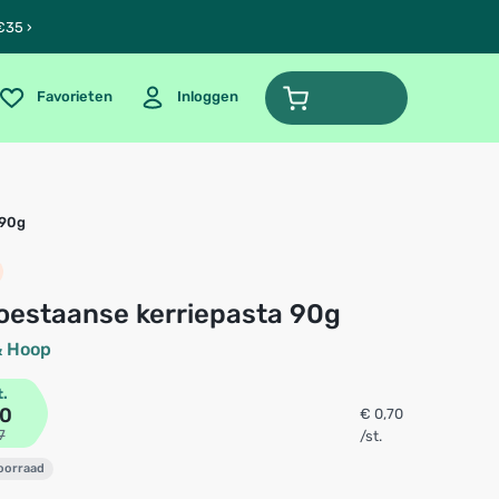
€35 ›
Favorieten
Inloggen
 90g
doestaanse kerriepasta 90g
& Hoop
t.
10
€ 0,70
7
/st.
voorraad