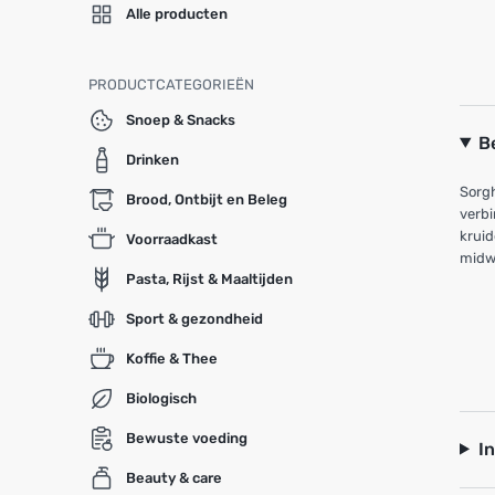
Alle producten
PRODUCTCATEGORIEËN
Snoep & Snacks
B
Drinken
Sorgh
Brood, Ontbijt en Beleg
verbi
kruid
Voorraadkast
midw
Pasta, Rijst & Maaltijden
Sport & gezondheid
Koffie & Thee
Biologisch
Bewuste voeding
I
Beauty & care