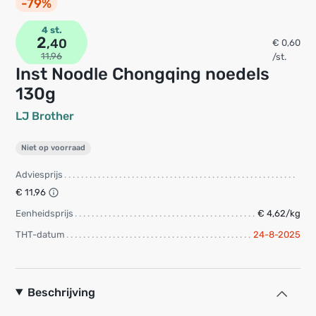
-79%
4 st.
2
,40
€ 0,60
11,96
/st.
Inst Noodle Chongqing noedels
130g
LJ Brother
Niet op voorraad
Adviesprijs
€ 11,96
Eenheidsprijs
€ 4,62/kg
THT-datum
24-8-2025
Beschrijving