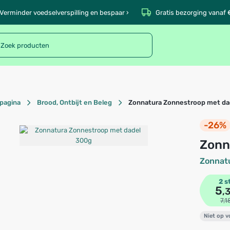
Verminder voedselverspilling en bespaar ›
Gratis bezorging vanaf 
pagina
Brood, Ontbijt en Beleg
Zonnatura Zonnestroop met da
-26%
Zon
Zonnat
2 s
5
,
7,1
Niet op 