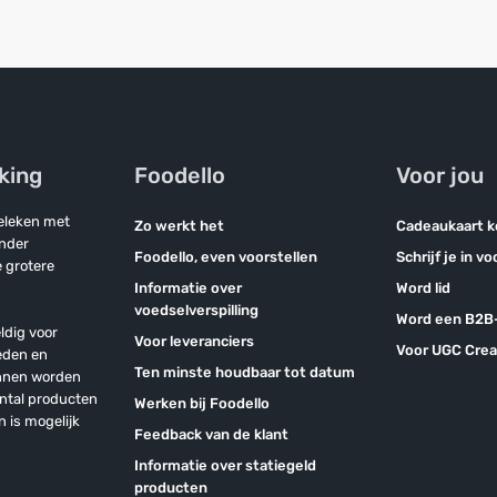
jking
Foodello
Voor jou
geleken met
Zo werkt het
Cadeaukaart 
onder
Foodello, even voorstellen
Schrijf je in v
 grotere
Informatie over
Word lid
voedselverspilling
Word een B2B-
ldig voor
Voor leveranciers
Voor UGC Crea
eden en
Ten minste houdbaar tot datum
unnen worden
antal producten
Werken bij Foodello
n is mogelijk
Feedback van de klant
Informatie over statiegeld
producten