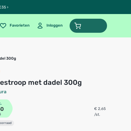
€35 ›
Favorieten
Inloggen
del 300g
nestroop met dadel 300g
ura
t.
30
€ 2,65
8
/st.
voorraad