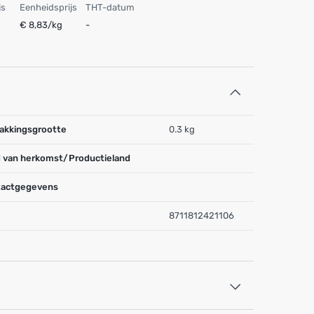
js
Eenheidsprijs
THT-datum
€ 8,83/kg
-
akkingsgrootte
0.3 kg
 van herkomst/Productieland
actgegevens
8711812421106