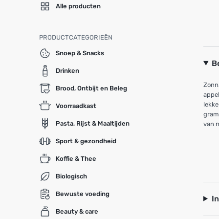
Alle producten
PRODUCTCATEGORIEËN
Snoep & Snacks
B
Drinken
Zonn
Brood, Ontbijt en Beleg
appel
lekke
Voorraadkast
gram 
Pasta, Rijst & Maaltijden
van n
Sport & gezondheid
Koffie & Thee
Biologisch
Bewuste voeding
I
Beauty & care