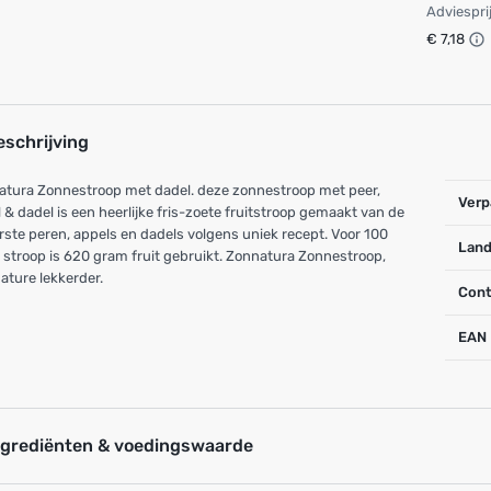
Adviespri
€ 7,18
eschrijving
atura Zonnestroop met dadel. deze zonnestroop met peer,
Verp
 & dadel is een heerlijke fris-zoete fruitstroop gemaakt van de
rste peren, appels en dadels volgens uniek recept. Voor 100
Land
stroop is 620 gram fruit gebruikt. Zonnatura Zonnestroop,
ature lekkerder.
Cont
EAN
ngrediënten & voedingswaarde