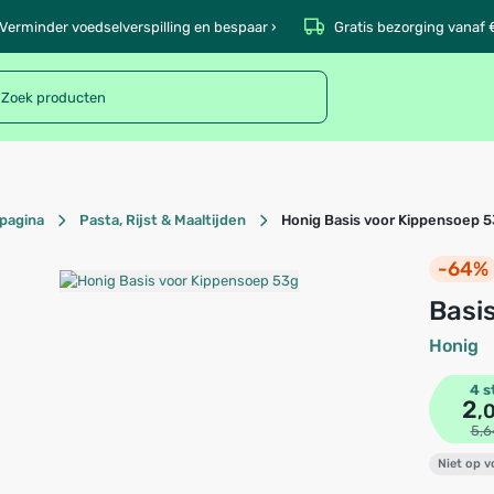
Verminder voedselverspilling en bespaar ›
Gratis bezorging vanaf 
pagina
Pasta, Rijst & Maaltijden
Honig Basis voor Kippensoep 
-64%
Bas
Honig
4 s
2
,
5,6
Niet op 