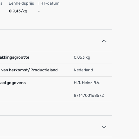
js
Eenheidsprijs
THT-datum
€ 9,43/kg
-
akkingsgrootte
0.053 kg
 van herkomst/Productieland
Nederland
actgegevens
H.J. Heinz B.V.
8714700168572