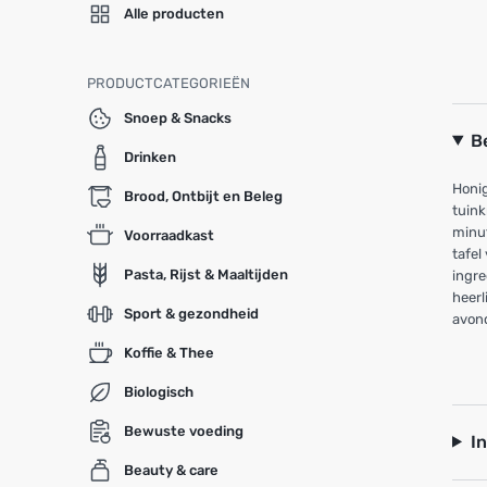
Alle producten
PRODUCTCATEGORIEËN
Snoep & Snacks
B
Drinken
Honig
Brood, Ontbijt en Beleg
tuink
minut
Voorraadkast
tafel
Pasta, Rijst & Maaltijden
ingre
heerl
Sport & gezondheid
avon
Koffie & Thee
Biologisch
Bewuste voeding
I
Beauty & care