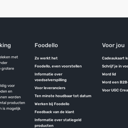
jking
Foodello
Voor jou
geleken met
Zo werkt het
Cadeaukaart 
onder
Foodello, even voorstellen
Schrijf je in v
 grotere
Informatie over
Word lid
voedselverspilling
Word een B2B-
ldig voor
Voor leveranciers
Voor UGC Crea
eden en
Ten minste houdbaar tot datum
unnen worden
antal producten
Werken bij Foodello
n is mogelijk
Feedback van de klant
Informatie over statiegeld
producten