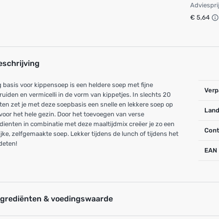
Adviespri
€ 5,64
eschrijving
 basis voor kippensoep is een heldere soep met fijne
Verp
ruiden en vermicelli in de vorm van kippetjes. In slechts 20
en zet je met deze soepbasis een snelle en lekkere soep op
Land
 voor het hele gezin. Door het toevoegen van verse
dienten in combinatie met deze maaltijdmix creëer je zo een
Cont
ijke, zelfgemaakte soep. Lekker tijdens de lunch of tijdens het
deten!
EAN
ngrediënten & voedingswaarde