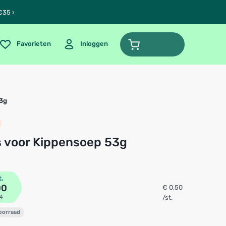
€35 ›
Favorieten
Inloggen
53g
is voor Kippensoep 53g
t.
00
€ 0,50
4
/st.
voorraad