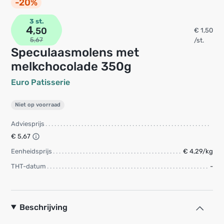
-20%
3 st.
4
,50
€ 1,50
5,67
/st.
Speculaasmolens met
melkchocolade 350g
Euro Patisserie
Niet op voorraad
Adviesprijs
€ 5,67
Eenheidsprijs
€ 4,29/kg
THT-datum
-
Beschrijving