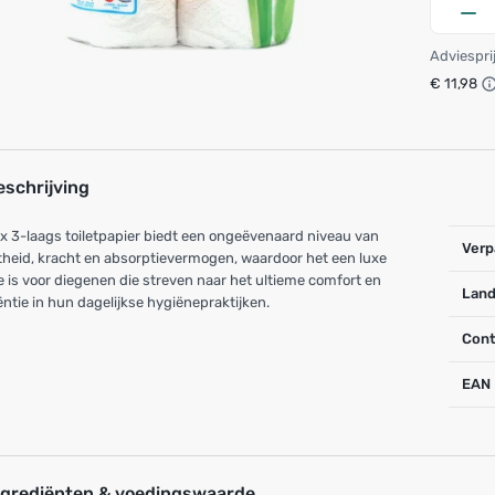
Adviespri
€ 11,98
eschrijving
x 3-laags toiletpapier biedt een ongeëvenaard niveau van
Verp
heid, kracht en absorptievermogen, waardoor het een luxe
 is voor diegenen die streven naar het ultieme comfort en
Land
iëntie in hun dagelijkse hygiënepraktijken.
Cont
EAN
ngrediënten & voedingswaarde