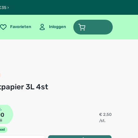
€35 ›
Favorieten
Inloggen
etpapier 3L 4st
t.
00
€ 2,50
98
/st.
aad