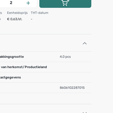
js
Eenheidsprijs
THT-datum
€ 0,63/st.
-
akkingsgrootte
4.0 pcs
 van herkomst/Productieland
actgegevens
8606102287015