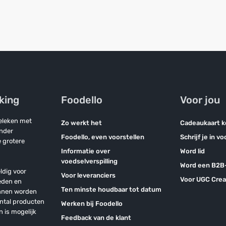
jking
Foodello
Voor jou
geleken met
Zo werkt het
Cadeaukaart 
onder
Foodello, even voorstellen
Schrijf je in v
 grotere
Informatie over
Word lid
voedselverspilling
Word een B2B-
ldig voor
Voor leveranciers
Voor UGC Crea
eden en
Ten minste houdbaar tot datum
unnen worden
antal producten
Werken bij Foodello
n is mogelijk
Feedback van de klant