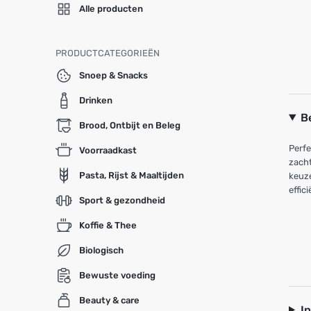
Alle producten
PRODUCTCATEGORIEËN
Snoep & Snacks
Drinken
B
Brood, Ontbijt en Beleg
Perfe
Voorraadkast
zacht
Pasta, Rijst & Maaltijden
keuze
effic
Sport & gezondheid
Koffie & Thee
Biologisch
Bewuste voeding
Beauty & care
I