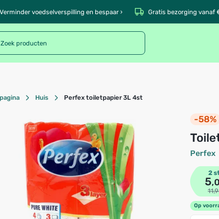
Verminder voedselverspilling en bespaar ›
Gratis bezorging vanaf 
pagina
Huis
Perfex toiletpapier 3L 4st
-58%
toil
Perfex
2 s
5
,
11,
Op voorr