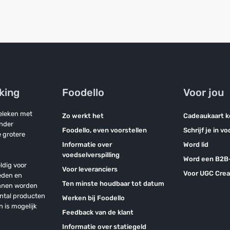
jking
Foodello
Voor jou
geleken met
Zo werkt het
Cadeaukaart 
onder
Foodello, even voorstellen
Schrijf je in v
 grotere
Informatie over
Word lid
voedselverspilling
Word een B2B-
ldig voor
Voor leveranciers
Voor UGC Crea
eden en
Ten minste houdbaar tot datum
unnen worden
antal producten
Werken bij Foodello
n is mogelijk
Feedback van de klant
Informatie over statiegeld