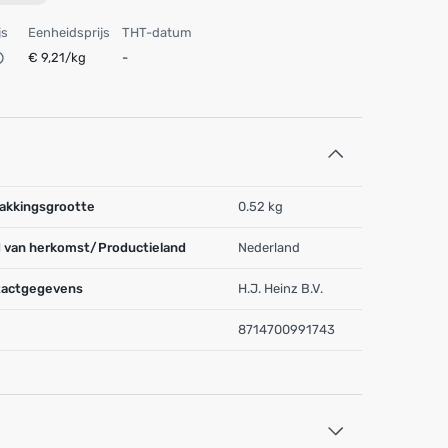
js
Eenheidsprijs
THT-datum
€ 9,21/kg
-
akkingsgrootte
0.52 kg
 van herkomst/Productieland
Nederland
actgegevens
H.J. Heinz B.V.
8714700991743