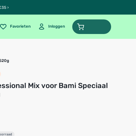
€35 ›
Favorieten
Inloggen
 520g
g
voorraad