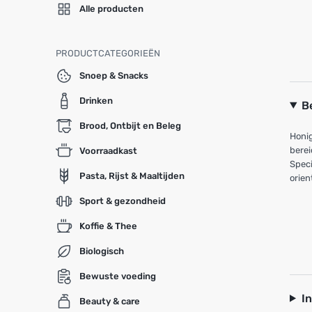
Alle producten
PRODUCTCATEGORIEËN
Snoep & Snacks
Drinken
B
Brood, Ontbijt en Beleg
Honig
berei
Voorraadkast
Speci
Pasta, Rijst & Maaltijden
orien
Sport & gezondheid
Koffie & Thee
Biologisch
Bewuste voeding
I
Beauty & care