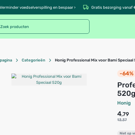
Verminder voedselverspilling en bespaar ›
Gratis bezorging vanaf 
pagina
Categorieën
Honig Professional Mix voor Bami Speciaal
-64%
Professional Mix voor Bami Speciaal
520
Honig
4
,79
13,37
Niet op 