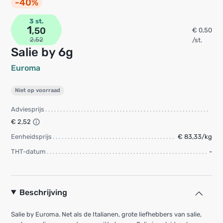
-40%
3 st.
1
,50
€ 0,50
2,52
/st.
Salie by 6g
Euroma
Niet op voorraad
Adviesprijs
€ 2,52
Eenheidsprijs
€ 83,33/kg
THT-datum
-
Beschrijving
Salie by Euroma. Net als de Italianen, grote liefhebbers van salie,