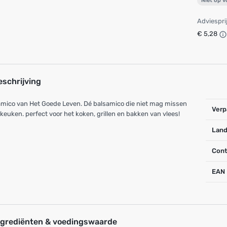
Niet op 
Adviespri
€ 5,28
eschrijving
mico van Het Goede Leven. Dé balsamico die niet mag missen
Verp
 keuken. perfect voor het koken, grillen en bakken van vlees!
Land
Cont
EAN
ngrediënten & voedingswaarde