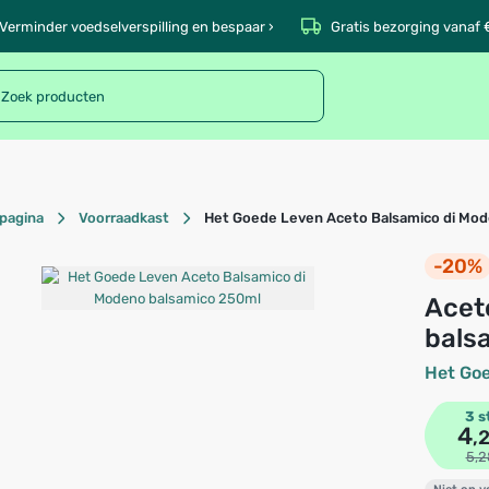
Verminder voedselverspilling en bespaar ›
Gratis bezorging vanaf 
pagina
Voorraadkast
Het Goede Leven Aceto Balsamico di Mo
-20%
Aceto Balsamico di Modeno
bals
Het Go
3 s
4
,
5,2