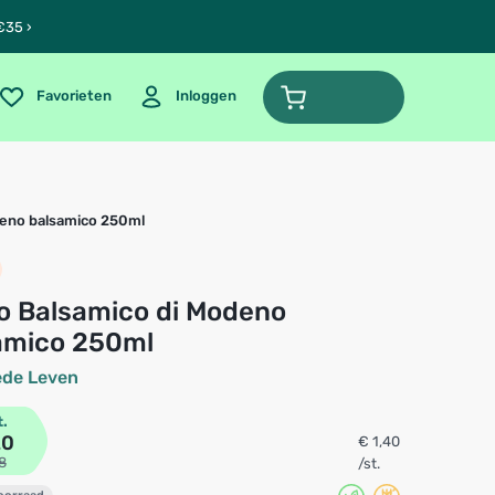
€35 ›
Favorieten
Inloggen
deno balsamico 250ml
amico 250ml
ede Leven
t.
20
€ 1,40
8
/st.