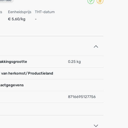
voorraad
js
Eenheidsprijs
THT-datum
€ 5,60/kg
-
akkingsgrootte
0.25 kg
 van herkomst/Productieland
actgegevens
8716695127756