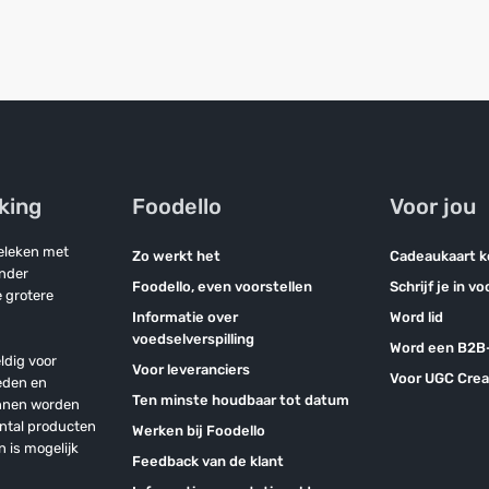
jking
Foodello
Voor jou
geleken met
Zo werkt het
Cadeaukaart 
onder
Foodello, even voorstellen
Schrijf je in v
 grotere
Informatie over
Word lid
voedselverspilling
Word een B2B-
ldig voor
Voor leveranciers
Voor UGC Crea
eden en
Ten minste houdbaar tot datum
unnen worden
antal producten
Werken bij Foodello
n is mogelijk
Feedback van de klant