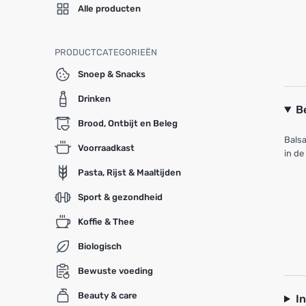
Alle producten
PRODUCTCATEGORIEËN
Snoep & Snacks
Drinken
B
Brood, Ontbijt en Beleg
Balsa
Voorraadkast
in de
Pasta, Rijst & Maaltijden
Sport & gezondheid
Koffie & Thee
Biologisch
Bewuste voeding
Beauty & care
I