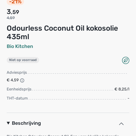
-21%
3
,59
4,59
Odourless Coconut Oil kokosolie
435ml
Bio Kitchen
Niet op voorraad
Adviesprijs
€ 4,59
Eenheidsprijs
€ 8,25/l
THT-datum
-
Beschrijving