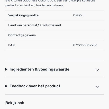
Bio Kitchen Odourless Coconut Oil. Een verrukkelijke kokosolie
perfect voor bakken, braden en frituren.
Verpakkingsgrootte
0.435 l
Land van herkomst/Productieland
Contactgegevens
EAN
8719153032906
Ingrediënten & voedingswaarde
Feedback over het product
Bekijk ook