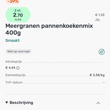
-39%
2 st.
2
,70
€ 1,35
4,44
/st.
Meergranen pannenkoekenmix
400g
Smaakt
Niet op voorraad
Adviesprijs
€ 4,44
Eenheidsprijs
€ 3,38/kg
THT-datum
-
Beschrijving