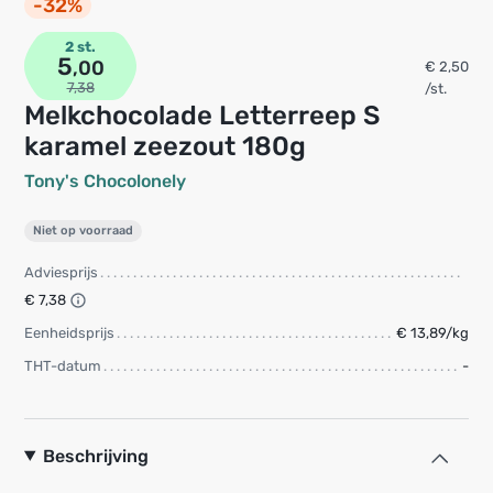
-32%
2 st.
5
,00
€ 2,50
7,38
/st.
Melkchocolade Letterreep S
karamel zeezout 180g
Tony's Chocolonely
Niet op voorraad
Adviesprijs
€ 7,38
Eenheidsprijs
€ 13,89/kg
THT-datum
-
Beschrijving