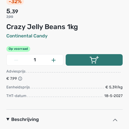
-32%
5
,39
7,99
Crazy Jelly Beans 1kg
Continental Candy
Op voorraad
Adviesprijs
€ 7,99
Eenheidsprijs
€ 5,39/kg
THT-datum
18-5-2027
Beschrijving