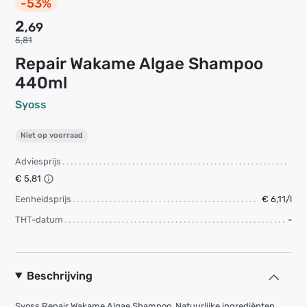
-53%
2
,69
5,81
Repair Wakame Algae Shampoo
440ml
Syoss
Niet op voorraad
Adviesprijs
€ 5,81
Eenheidsprijs
€ 6,11/l
THT-datum
-
Beschrijving
Syoss Repair Wakame Algae Shampoo. Natuurlijke ingrediënten