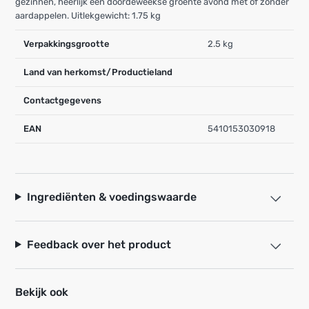
gezinnen, heerlijk een doordeweekse groente avond met of zonder
aardappelen. Uitlekgewicht: 1.75 kg
Verpakkingsgrootte
2.5 kg
Land van herkomst/Productieland
Contactgegevens
EAN
5410153030918
Ingrediënten & voedingswaarde
Feedback over het product
Bekijk ook