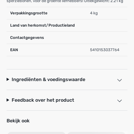
sperziebonen, voor de groente liefhebbers! Uitlekgewicht: 2.21 kg
Verpakkingsgrootte
4 kg
Land van herkomst/Productieland
Contactgegevens
EAN
5410153037764
Ingrediënten & voedingswaarde
Feedback over het product
Bekijk ook