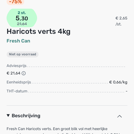
-75%
2 st.
5
,30
€ 2,65
21,64
/st.
Haricots verts 4kg
Fresh Can
Niet op voorraad
Adviesprijs
€ 21,64
Eenheidsprijs
€ 0,66/kg
THT-datum
-
Beschrijving
Fresh Can Haricots verts. Een groot blik vol met heerlijke