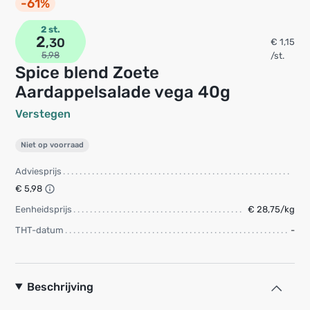
-61%
2 st.
2
,30
€ 1,15
5,98
/st.
Spice blend Zoete
Aardappelsalade vega 40g
Verstegen
Niet op voorraad
Adviesprijs
€ 5,98
Eenheidsprijs
€ 28,75/kg
THT-datum
-
Beschrijving